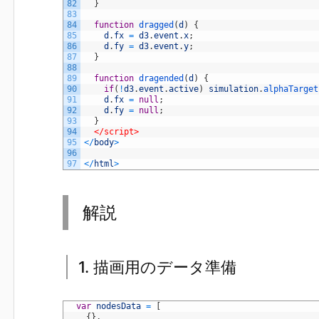
82
}
83
84
function
dragged
(
d
)
{
85
d
.
fx
=
d3
.
event
.
x
;
86
d
.
fy
=
d3
.
event
.
y
;
87
}
88
89
function
dragended
(
d
)
{
90
if
(
!
d3
.
event
.
active
)
simulation
.
alphaTarget
91
d
.
fx
=
null
;
92
d
.
fy
=
null
;
93
}
94
</script>
95
<
/
body
>
96
97
<
/
html
>
解説
1. 描画用のデータ準備
1
var
nodesData
=
[
2
{
}
,