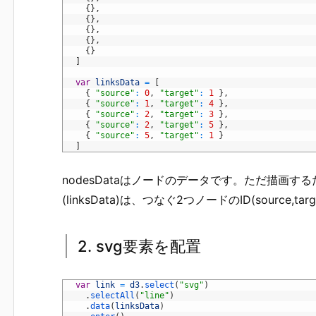
3
{
}
,
4
{
}
,
5
{
}
,
6
{
}
,
7
{
}
8
]
9
10
var
linksData
=
[
11
{
"source"
:
0
,
"target"
:
1
}
,
12
{
"source"
:
1
,
"target"
:
4
}
,
13
{
"source"
:
2
,
"target"
:
3
}
,
14
{
"source"
:
2
,
"target"
:
5
}
,
15
{
"source"
:
5
,
"target"
:
1
}
16
]
nodesDataはノードのデータです。ただ描画す
(linksData)は、つなぐ2つノードのID(source,t
2. svg要素を配置
1
var
link
=
d3
.
select
(
"svg"
)
2
.
selectAll
(
"line"
)
3
.
data
(
linksData
)