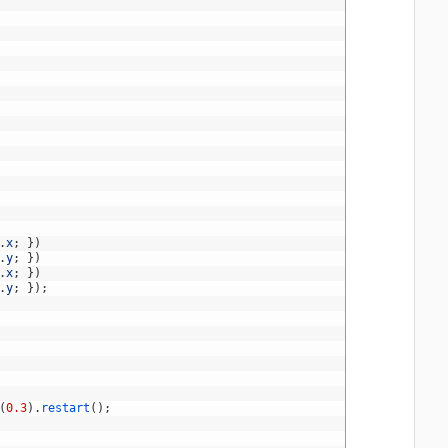
.
x
;
}
)
.
y
;
}
)
.
x
;
}
)
.
y
;
}
)
;
(
0.3
)
.
restart
(
)
;