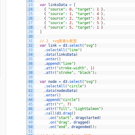
22
23
var
linksData
=
[
24
{
"source"
:
0
,
"target"
:
1
}
,
25
{
"source"
:
1
,
"target"
:
4
}
,
26
{
"source"
:
2
,
"target"
:
3
}
,
27
{
"source"
:
2
,
"target"
:
5
}
,
28
{
"source"
:
5
,
"target"
:
1
}
29
]
30
31
// 2. svg要素を配置
32
var
link
=
d3
.
select
(
"svg"
)
33
.
selectAll
(
"line"
)
34
.
data
(
linksData
)
35
.
enter
(
)
36
.
append
(
"line"
)
37
.
attr
(
"stroke-width"
,
1
)
38
.
attr
(
"stroke"
,
"black"
)
;
39
40
var
node
=
d3
.
select
(
"svg"
)
41
.
selectAll
(
"circle"
)
42
.
data
(
nodesData
)
43
.
enter
(
)
44
.
append
(
"circle"
)
45
.
attr
(
"r"
,
7
)
46
.
attr
(
"fill"
,
"LightSalmon"
)
47
.
call
(
d3
.
drag
(
)
48
.
on
(
"start"
,
dragstarted
)
49
.
on
(
"drag"
,
dragged
)
50
.
on
(
"end"
,
dragended
)
)
;
51