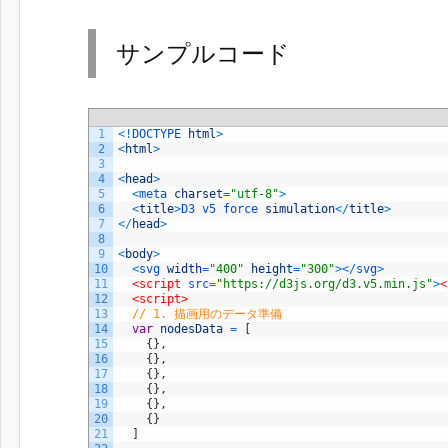
サンプルコード
1
<
!
DOCTYPE 
html
>
2
<
html
>
3
4
<
head
>
5
<
meta 
charset
=
"utf-8"
>
6
<
title
>
D3 
v5 
force 
simulation
<
/
title
>
7
<
/
head
>
8
9
<
body
>
10
<
svg 
width
=
"400"
height
=
"300"
>
<
/
svg
>
11
<script 
src
=
"https://d3js.org/d3.v5.min.js"
>
<
12
<script>
13
// 1. 描画用のデータ準備
14
var
nodesData
=
[
15
{
}
,
16
{
}
,
17
{
}
,
18
{
}
,
19
{
}
,
20
{
}
21
]