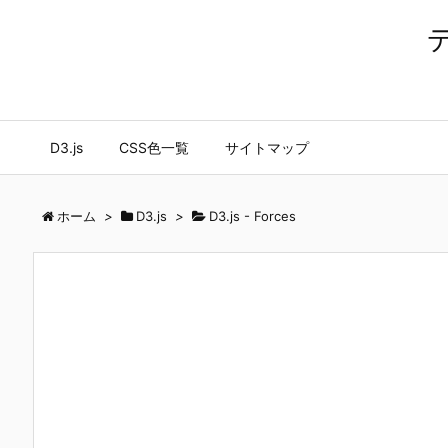
D3.js
CSS色一覧
サイトマップ
ホーム
>
D3.js
>
D3.js - Forces