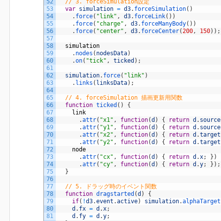
52
// 3. forceSimulation設定
53
var
simulation
=
d3
.
forceSimulation
(
)
54
.
force
(
"link"
,
d3
.
forceLink
(
)
)
55
.
force
(
"charge"
,
d3
.
forceManyBody
(
)
)
56
.
force
(
"center"
,
d3
.
forceCenter
(
200
,
150
)
)
;
57
58
simulation
59
.
nodes
(
nodesData
)
60
.
on
(
"tick"
,
ticked
)
;
61
62
simulation
.
force
(
"link"
)
63
.
links
(
linksData
)
;
64
65
// 4. forceSimulation 描画更新用関数
66
function
ticked
(
)
{
67
link
68
.
attr
(
"x1"
,
function
(
d
)
{
return
d
.
source
69
.
attr
(
"y1"
,
function
(
d
)
{
return
d
.
source
70
.
attr
(
"x2"
,
function
(
d
)
{
return
d
.
target
71
.
attr
(
"y2"
,
function
(
d
)
{
return
d
.
target
72
node
73
.
attr
(
"cx"
,
function
(
d
)
{
return
d
.
x
;
}
)
74
.
attr
(
"cy"
,
function
(
d
)
{
return
d
.
y
;
}
)
;
75
}
76
77
// 5. ドラッグ時のイベント関数
78
function
dragstarted
(
d
)
{
79
if
(
!
d3
.
event
.
active
)
simulation
.
alphaTarget
80
d
.
fx
=
d
.
x
;
81
d
.
fy
=
d
.
y
;