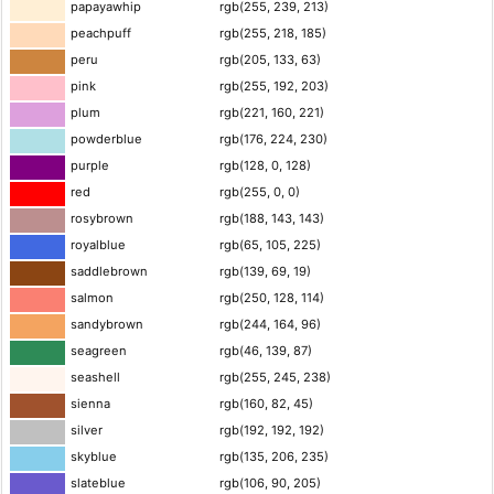
papayawhip
rgb(255, 239, 213)
peachpuff
rgb(255, 218, 185)
peru
rgb(205, 133, 63)
pink
rgb(255, 192, 203)
plum
rgb(221, 160, 221)
powderblue
rgb(176, 224, 230)
purple
rgb(128, 0, 128)
red
rgb(255, 0, 0)
rosybrown
rgb(188, 143, 143)
royalblue
rgb(65, 105, 225)
saddlebrown
rgb(139, 69, 19)
salmon
rgb(250, 128, 114)
sandybrown
rgb(244, 164, 96)
seagreen
rgb(46, 139, 87)
seashell
rgb(255, 245, 238)
sienna
rgb(160, 82, 45)
silver
rgb(192, 192, 192)
skyblue
rgb(135, 206, 235)
slateblue
rgb(106, 90, 205)