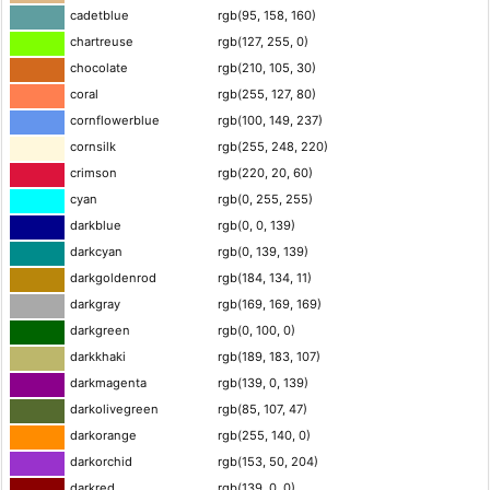
cadetblue
rgb(95, 158, 160)
chartreuse
rgb(127, 255, 0)
chocolate
rgb(210, 105, 30)
coral
rgb(255, 127, 80)
cornflowerblue
rgb(100, 149, 237)
cornsilk
rgb(255, 248, 220)
crimson
rgb(220, 20, 60)
cyan
rgb(0, 255, 255)
darkblue
rgb(0, 0, 139)
darkcyan
rgb(0, 139, 139)
darkgoldenrod
rgb(184, 134, 11)
darkgray
rgb(169, 169, 169)
darkgreen
rgb(0, 100, 0)
darkkhaki
rgb(189, 183, 107)
darkmagenta
rgb(139, 0, 139)
darkolivegreen
rgb(85, 107, 47)
darkorange
rgb(255, 140, 0)
darkorchid
rgb(153, 50, 204)
darkred
rgb(139, 0, 0)