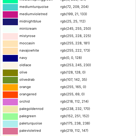
mediumturquoise
rgb(72, 209, 204)
mediumvioletred
rgb(199, 21, 133)
midnightblue
rgb(25, 25, 112)
mintcream
rgb(245, 255, 250)
mistyrose
rgb(255, 228, 225)
moccasin
rgb(255, 228, 181)
navajowhite
rgb(255, 222, 173)
navy
rgb(0, 0, 128)
oldlace
rgb(253, 245, 230)
olive
rgb(128, 128, 0)
olivedrab
rgb(107, 142, 35)
orange
rgb(255, 165, 0)
orangered
rgb(255, 69, 0)
orchid
rgb(218, 112, 214)
palegoldenrod
rgb(238, 232, 170)
palegreen
rgb(152, 251, 152)
paleturquoise
rgb(175, 238, 238)
palevioletred
rgb(219, 112, 147)