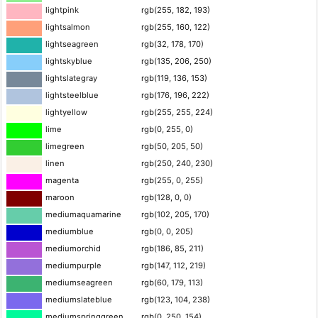
lightpink
rgb(255, 182, 193)
lightsalmon
rgb(255, 160, 122)
lightseagreen
rgb(32, 178, 170)
lightskyblue
rgb(135, 206, 250)
lightslategray
rgb(119, 136, 153)
lightsteelblue
rgb(176, 196, 222)
lightyellow
rgb(255, 255, 224)
lime
rgb(0, 255, 0)
limegreen
rgb(50, 205, 50)
linen
rgb(250, 240, 230)
magenta
rgb(255, 0, 255)
maroon
rgb(128, 0, 0)
mediumaquamarine
rgb(102, 205, 170)
mediumblue
rgb(0, 0, 205)
mediumorchid
rgb(186, 85, 211)
mediumpurple
rgb(147, 112, 219)
mediumseagreen
rgb(60, 179, 113)
mediumslateblue
rgb(123, 104, 238)
mediumspringgreen
rgb(0, 250, 154)