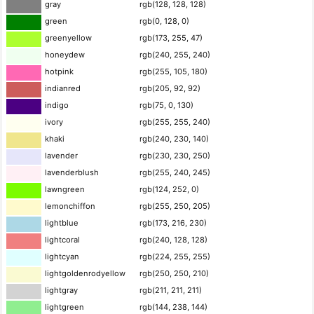
gray
rgb(128, 128, 128)
green
rgb(0, 128, 0)
greenyellow
rgb(173, 255, 47)
honeydew
rgb(240, 255, 240)
hotpink
rgb(255, 105, 180)
indianred
rgb(205, 92, 92)
indigo
rgb(75, 0, 130)
ivory
rgb(255, 255, 240)
khaki
rgb(240, 230, 140)
lavender
rgb(230, 230, 250)
lavenderblush
rgb(255, 240, 245)
lawngreen
rgb(124, 252, 0)
lemonchiffon
rgb(255, 250, 205)
lightblue
rgb(173, 216, 230)
lightcoral
rgb(240, 128, 128)
lightcyan
rgb(224, 255, 255)
lightgoldenrodyellow
rgb(250, 250, 210)
lightgray
rgb(211, 211, 211)
lightgreen
rgb(144, 238, 144)