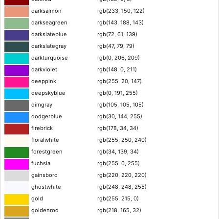
darksalmon
rgb(233, 150, 122)
darkseagreen
rgb(143, 188, 143)
darkslateblue
rgb(72, 61, 139)
darkslategray
rgb(47, 79, 79)
darkturquoise
rgb(0, 206, 209)
darkviolet
rgb(148, 0, 211)
deeppink
rgb(255, 20, 147)
deepskyblue
rgb(0, 191, 255)
dimgray
rgb(105, 105, 105)
dodgerblue
rgb(30, 144, 255)
firebrick
rgb(178, 34, 34)
floralwhite
rgb(255, 250, 240)
forestgreen
rgb(34, 139, 34)
fuchsia
rgb(255, 0, 255)
gainsboro
rgb(220, 220, 220)
ghostwhite
rgb(248, 248, 255)
gold
rgb(255, 215, 0)
goldenrod
rgb(218, 165, 32)