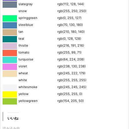
slategray
rgb(112, 128, 144)
snow
rgb(255, 250, 250)
springgreen
rgb(0, 255, 127)
steelblue
rgb(70, 130, 180)
tan
rgb(210, 180, 140)
teal
rgb(0, 128, 128)
thistle
rgb(216, 191, 216)
tomato
rgb(255, 99, 71)
turquoise
rgb(64, 224, 208)
violet
rgb(238, 130, 238)
wheat
rgb(245, 222, 179)
white
rgb(255, 255, 255)
whitesmoke
rgb(245, 245, 245)
yellow
rgb(255, 255, 0)
yellowgreen
rgb(154, 205, 50)
いいね:
読み込み中...