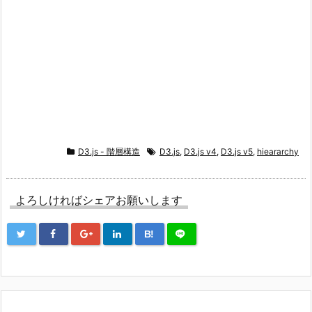
D3.js - 階層構造
D3.js
,
D3.js v4
,
D3.js v5
,
hieararchy
よろしければシェアお願いします
B!