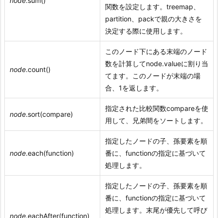
node
.sum()
関数を設定します。treemap、
partition、packで親の大きさを
決定する際に使用します。
このノード下にある末端のノード
数を計算してnode.valueに割り当
node
.count()
てます。このノードが末端の場
合、1を返します。
指定された比較関数compareを使
node
.sort(compare)
用して、兄弟間をソートします。
指定したノードの子、孫要素を順
node
.each(function)
番に、functionの指定に基づいて
処理します。
指定したノードの子、孫要素を順
番に、functionの指定に基づいて
処理します。末尾が優先して呼び
node
.eachAfter(function)