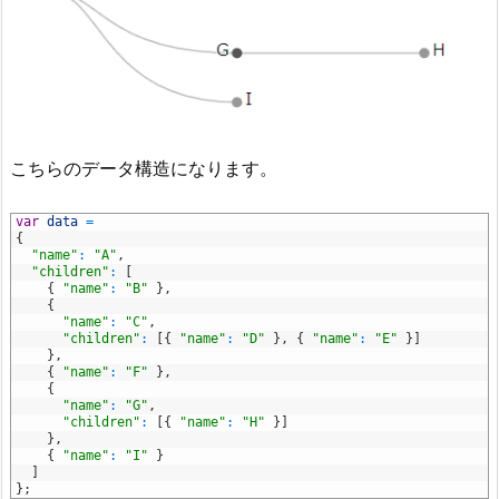
こちらのデータ構造になります。
1
var
data
=
2
{
3
"name"
:
"A"
,
4
"children"
:
[
5
{
"name"
:
"B"
}
,
6
{
7
"name"
:
"C"
,
8
"children"
:
[
{
"name"
:
"D"
}
,
{
"name"
:
"E"
}
]
9
}
,
0
{
"name"
:
"F"
}
,
1
{
2
"name"
:
"G"
,
3
"children"
:
[
{
"name"
:
"H"
}
]
4
}
,
5
{
"name"
:
"I"
}
6
]
7
}
;