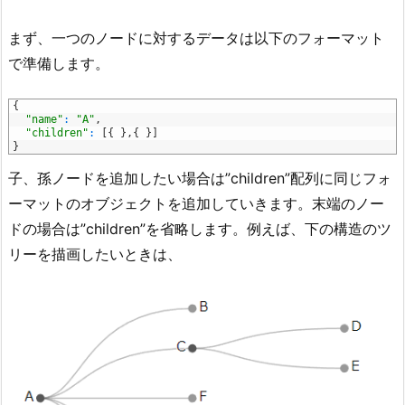
まず、一つのノードに対するデータは以下のフォーマット
で準備します。
1
{
2
"name"
:
"A"
,
3
"children"
:
[
{
}
,
{
}
]
4
}
子、孫ノードを追加したい場合は”children”配列に同じフォ
ーマットのオブジェクトを追加していきます。末端のノー
ドの場合は”children”を省略します。例えば、下の構造のツ
リーを描画したいときは、