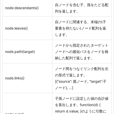
自ノードを含む子、孫をたどる配
node
.descendants()
列を返します。
自ノードに関連する、末端の(子
node
.leaves()
要素を持たない)ノード配列を返
します。
ノードから指定されたターゲット
node
.path(target)
ノードへの最短パスをノードを格
納した配列で返します。
ノード間をつなぐリンク配列を次
の形式で返します。
node
.links()
[{“source”: 親ノード, “target”:子
ノード}, …]
子孫ノードに設定した値の合計値
を算出します。function(d) {
return d.value; }のように引数に