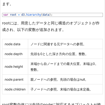
ます。
1
var
root
=
d3
.
hierarchy
(
data
)
;
rootには、用意したデータと同じ構造のオブジェクトが作
成され、以下の変数が追加されます。
node
.data
ノードに関連する元データへの参照。
node
.depth
先頭を0とした深さ方向の位置。整数。
末端から自ノードまでの最大位置。末端は0。
node
.height
整数。
node
.parent
親ノードへの参照。先頭の場合はnull。
node
.children
子ノードへの参照。末端の場合は未定義。
root変数自体には先頭のnodeに対応するオブジェクトが格