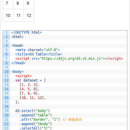
7
8
9
10
11
12
1
<
!
DOCTYPE 
html
>
2
<
html
>
3
4
<
head
>
5
<
meta 
charset
=
"utf-8"
>
6
<
title
>
D3
Table
<
/
title
>
7
<script 
src
=
"https://d3js.org/d3.v5.min.js"
>
</script>
8
<
/
head
>
9
10
<
body
>
11
<script>
12
var
dataset
=
[
13
[
1
,
2
,
3
]
,
14
[
4
,
5
,
6
]
,
15
[
7
,
8
,
9
]
,
16
[
10
,
11
,
12
]
,
17
]
;
18
19
d3
.
select
(
"body"
)
20
.
append
(
"table"
)
21
.
attr
(
"border"
,
"1"
)
// 枠線表示
22
.
append
(
"tbody"
)
23
.
selectAll
(
"tr"
)