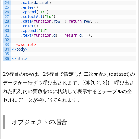
24
.
data
(
dataset
)
25
.
enter
(
)
26
.
append
(
"tr"
)
27
.
selectAll
(
"td"
)
28
.
data
(
function
(
row
)
{
return
row
;
}
)
29
.
enter
(
)
30
.
append
(
"td"
)
31
.
text
(
function
(
d
)
{
return
d
;
}
)
;
32
33
</script>
34
<
/
body
>
35
36
<
/
html
>
29行目のrowは、25行目で設定した二次元配列(dataset)の
データが一行ずつ呼び出されます。(例:[1, 2, 3])。呼び出さ
れた配列内の変数をtdに格納して表示するとテーブルの全
セルにデータが割り当てられます。
オブジェクトの場合