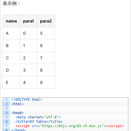
表示例：
name
para1
para2
A
0
5
B
1
6
C
2
7
D
3
8
E
4
9
1
<
!
DOCTYPE 
html
>
2
<
html
>
3
4
<
head
>
5
<
meta 
charset
=
"utf-8"
>
6
<
title
>
D3
Table
<
/
title
>
7
<script 
src
=
"https://d3js.org/d3.v5.min.js"
>
</script>
8
<
/
head
>