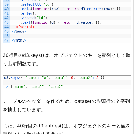
38
.
append
(
"tr"
)
39
.
selectAll
(
"td"
)
40
.
data
(
function
(
row
)
{
return
d3
.
entries
(
row
)
;
}
)
41
.
enter
(
)
42
.
append
(
"td"
)
43
.
text
(
function
(
d
)
{
return
d
.
value
;
}
)
;
44
</script>
45
<
/
body
>
46
47
<
/
html
>
20行目のd3.keys()は、オブジェクトのキーを配列として取
り出す関数です。
1
d3
.
keys
(
{
"name"
:
"A"
,
"para1"
:
0
,
"para2"
:
5
}
)
2
3
->
[
"name"
,
"para1"
,
"para2"
]
テーブルのヘッダーを作るため、datasetの先頭行の文字列
を抽出しています。
また、40行目のd3.entries()は、オブジェクトのキーと値を
配列として取り出す関数です。