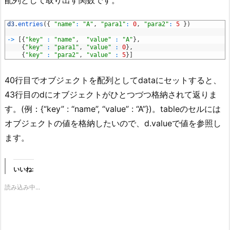
1
d3
.
entries
(
{
"name"
:
"A"
,
"para1"
:
0
,
"para2"
:
5
}
)
2
3
->
[
{
"key"
:
"name"
,
"value"
:
"A"
}
,
4
{
"key"
:
"para1"
,
"value"
:
0
}
,
5
{
"key"
:
"para2"
,
"value"
:
5
}
]
40行目でオブジェクトを配列としてdataにセットすると、
43行目のdにオブジェクトがひとつづつ格納されて返りま
す。(例：{“key” : “name”, “value” : “A”})。tableのセルには
オブジェクトの値を格納したいので、d.valueで値を参照し
ます。
いいね:
読み込み中...