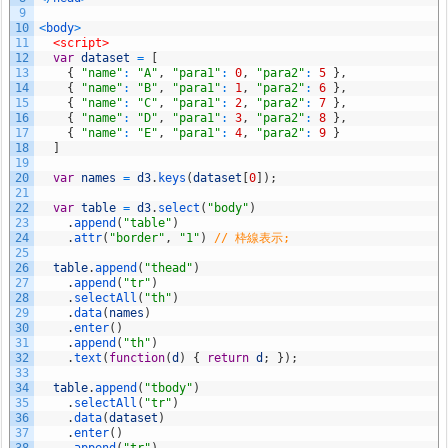
9
10
<
body
>
11
<script>
12
var
dataset
=
[
13
{
"name"
:
"A"
,
"para1"
:
0
,
"para2"
:
5
}
,
14
{
"name"
:
"B"
,
"para1"
:
1
,
"para2"
:
6
}
,
15
{
"name"
:
"C"
,
"para1"
:
2
,
"para2"
:
7
}
,
16
{
"name"
:
"D"
,
"para1"
:
3
,
"para2"
:
8
}
,
17
{
"name"
:
"E"
,
"para1"
:
4
,
"para2"
:
9
}
18
]
19
20
var
names
=
d3
.
keys
(
dataset
[
0
]
)
;
21
22
var
table
=
d3
.
select
(
"body"
)
23
.
append
(
"table"
)
24
.
attr
(
"border"
,
"1"
)
// 枠線表示;
25
26
table
.
append
(
"thead"
)
27
.
append
(
"tr"
)
28
.
selectAll
(
"th"
)
29
.
data
(
names
)
30
.
enter
(
)
31
.
append
(
"th"
)
32
.
text
(
function
(
d
)
{
return
d
;
}
)
;
33
34
table
.
append
(
"tbody"
)
35
.
selectAll
(
"tr"
)
36
.
data
(
dataset
)
37
.
enter
(
)